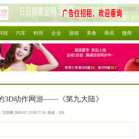
科技
汽车
时尚
企业
游戏
美食
商讯
微商
>
的3D动作网游——《第九大陆》
联网 2020-07-23 08:57:18
阅读：929