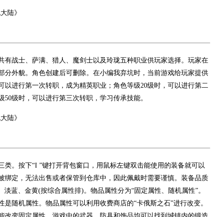
共有战士、萨满、猎人、魔剑士以及玲珑五种职业供玩家选择。玩家在
部分外貌。角色创建后可删除。在小编我弃坑时，当前游戏给玩家提供
可以进行第一次转职，成为精英职业；角色等级20级时，可以进行第二
级50级时，可以进行第三次转职，学习传承技能。
类。按下“I
”键打开背包窗口，用鼠标左键双击能使用的装备就可以
被绑定，无法出售或者保管到仓库中，因此佩戴时需要谨慎。装备品质
、淡蓝、金黄(按综合属性排)。
物品属性分为“固定属性、随机属性”。
性是随机属性。物品属性可以利用收费商店的“卡俄斯之石”进行改变。
能改变固定属性。游戏中的武器、防具和饰品均可以找到城镇内的锻造