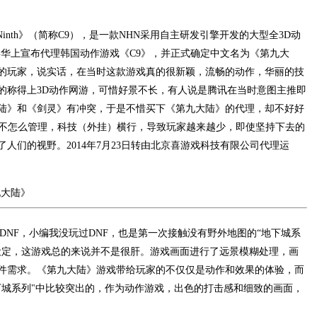
the Ninth》（简称C9），是一款NHN采用自主研发引擎开发的大型全3D动
嘉年华上宣布代理韩国动作游戏《C9》，并正式确定中文名为《第九大
的玩家，说实话，在当时这款游戏真的很新颖，流畅的动作，华丽的技
的称得上3D动作网游，可惜好景不长，有人说是腾讯在当时意图主推即
陆》和《剑灵》有冲突，于是不惜买下《第九大陆》的代理，却不好好
G不怎么管理，科技（外挂）横行，导致玩家越来越少，即使坚持下去的
人们的视野。2014年7月23日转由北京喜游戏科技有限公司代理运
DNF，小编我没玩过DNF，也是第一次接触没有野外地图的“地下城系
设定，这游戏总的来说并不是很肝。游戏画面进行了远景模糊处理，画
件需求。《第九大陆》游戏带给玩家的不仅仅是动作和效果的体验，而
下城系列"中比较突出的，作为动作游戏，出色的打击感和细致的画面，