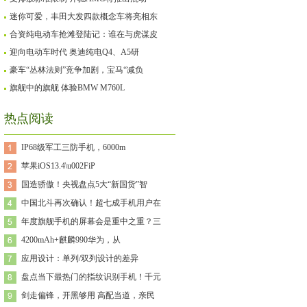
迷你可爱，丰田大发四款概念车将亮相东
合资纯电动车抢滩登陆记：谁在与虎谋皮
迎向电动车时代 奥迪纯电Q4、A5研
豪车“丛林法则”竞争加剧，宝马“减负
旗舰中的旗舰 体验BMW M760L
热点阅读
IP68级军工三防手机，6000m
苹果iOS13.4\u002FiP
国造骄傲！央视盘点5大“新国货”智
中国北斗再次确认！超七成手机用户在
年度旗舰手机的屏幕会是重中之重？三
4200mAh+麒麟990华为，从
应用设计：单列/双列设计的差异
盘点当下最热门的指纹识别手机！千元
剑走偏锋，开黑够用 高配当道，亲民