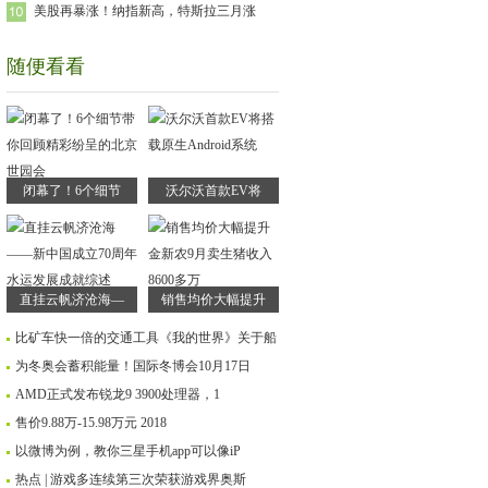
美股再暴涨！纳指新高，特斯拉三月涨
随便看看
闭幕了！6个细节
沃尔沃首款EV将
直挂云帆济沧海—
销售均价大幅提升
比矿车快一倍的交通工具《我的世界》关于船
为冬奥会蓄积能量！国际冬博会10月17日
AMD正式发布锐龙9 3900处理器，1
售价9.88万-15.98万元 2018
以微博为例，教你三星手机app可以像iP
热点 | 游戏多连续第三次荣获游戏界奥斯