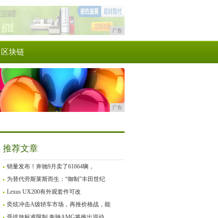
广告
区块链
广告
推荐文章
销量发布！奔驰9月卖了61664辆，
为替代劳斯莱斯而生：“御制”丰田世纪
Lexus UX200有外观套件可改
奕炫冲击A级轿车市场，再推价格战，能
受排放标准限制 奔驰AMG将推出混动