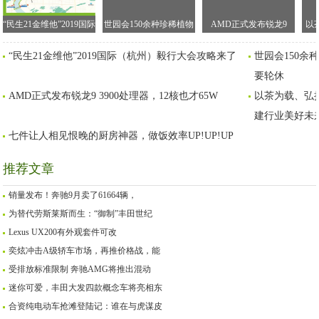
“民生21金维他”2019国际
世园会150余种珍稀植物
AMD正式发布锐龙9
以
（杭州）毅行大会攻略
落户北京植物园，八成
3900处理器，12核也才
京
“民生21金维他”2019国际（杭州）毅行大会攻略来了
世园会150
来了
以上都要轮休
65W
音
要轮休
AMD正式发布锐龙9 3900处理器，12核也才65W
以茶为载、弘
建行业美好未
七件让人相见恨晚的厨房神器，做饭效率UP!UP!UP
推荐文章
销量发布！奔驰9月卖了61664辆，
为替代劳斯莱斯而生：“御制”丰田世纪
Lexus UX200有外观套件可改
奕炫冲击A级轿车市场，再推价格战，能
受排放标准限制 奔驰AMG将推出混动
迷你可爱，丰田大发四款概念车将亮相东
合资纯电动车抢滩登陆记：谁在与虎谋皮