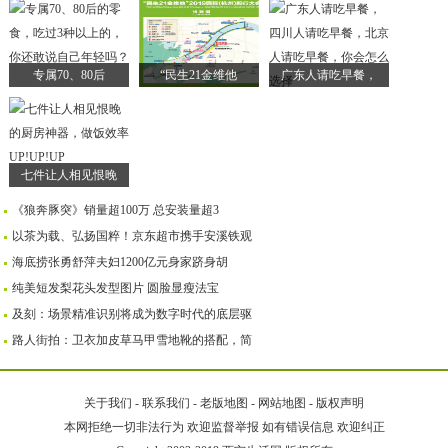
专属70、80后
“民生21金维他
广东人请吃早餐，
七件让人相见恨晚
《狼奔豚突》销量超100万 总安装量超3
以茶为载、弘扬国粹！京东超市携手安溪铁观
海底捞张勇舒萍夫妇1200亿元身家跻身胡
纯美短发梨花头发型图片 圆脸显瘦法宝
及刻：场景精准识别将成为数字时代的底层驱
路人街拍：卫衣加皮草马甲雪地靴的搭配，简
关于我们
-
联系我们
-
老版地图
-
网站地图
-
版权声明
本网拒绝一切非法行为 欢迎监督举报 如有错误信息 欢迎纠正