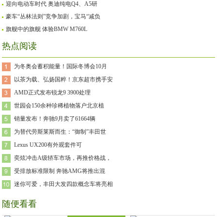
迎向电动车时代 奥迪纯电Q4、A5研
豪车“丛林法则”竞争加剧，宝马“减负
旗舰中的旗舰 体验BMW M760L
热点阅读
为冬奥会蓄积能量！国际冬博会10月
以茶为载、弘扬国粹！京东超市携手安
AMD正式发布锐龙9 3900处理
世园会150余种珍稀植物落户北京植
销量发布！奔驰9月卖了61664辆
为替代劳斯莱斯而生：“御制”丰田世
Lexus UX200有外观套件可
奕炫冲击A级轿车市场，再推价格战，
受排放标准限制 奔驰AMG将推出混
迷你可爱，丰田大发四款概念车将亮相
随便看看