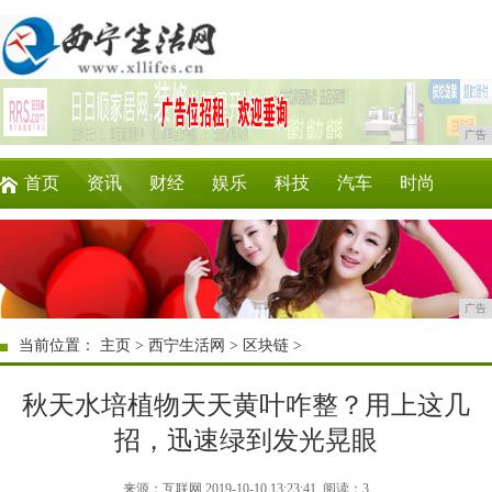
广告
首页
资讯
财经
娱乐
科技
汽车
时尚
企业
游戏
美食
商讯
微商
区块链
广告
当前位置：
主页
>
西宁生活网
>
区块链
>
秋天水培植物天天黄叶咋整？用上这几
招，迅速绿到发光晃眼
来源：互联网 2019-10-10 13:23:41
阅读：3