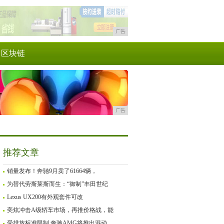
广告
区块链
广告
推荐文章
销量发布！奔驰9月卖了61664辆，
为替代劳斯莱斯而生：“御制”丰田世纪
Lexus UX200有外观套件可改
奕炫冲击A级轿车市场，再推价格战，能
受排放标准限制 奔驰AMG将推出混动