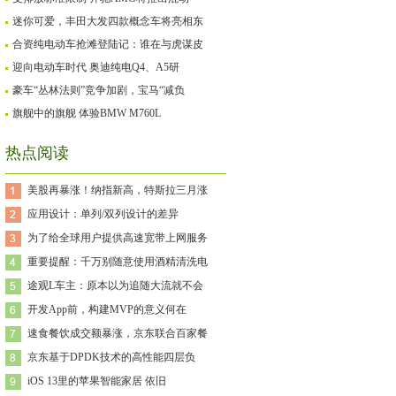
迷你可爱，丰田大发四款概念车将亮相东
合资纯电动车抢滩登陆记：谁在与虎谋皮
迎向电动车时代 奥迪纯电Q4、A5研
豪车“丛林法则”竞争加剧，宝马“减负
旗舰中的旗舰 体验BMW M760L
热点阅读
美股再暴涨！纳指新高，特斯拉三月涨
应用设计：单列/双列设计的差异
为了给全球用户提供高速宽带上网服务
重要提醒：千万别随意使用酒精清洗电
途观L车主：原本以为追随大流就不会
开发App前，构建MVP的意义何在
速食餐饮成交额暴涨，京东联合百家餐
京东基于DPDK技术的高性能四层负
iOS 13里的苹果智能家居 依旧