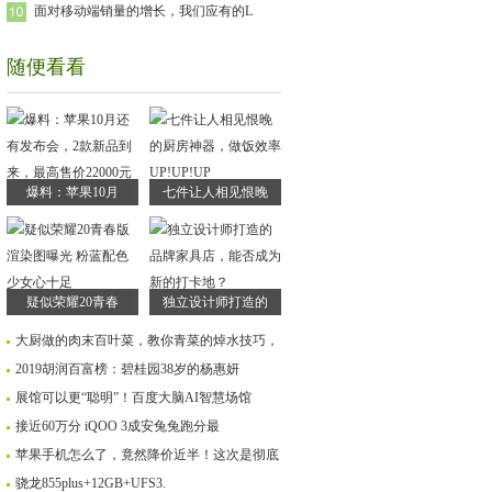
面对移动端销量的增长，我们应有的L
随便看看
爆料：苹果10月
七件让人相见恨晚
疑似荣耀20青春
独立设计师打造的
大厨做的肉末百叶菜，教你青菜的焯水技巧，
2019胡润百富榜：碧桂园38岁的杨惠妍
展馆可以更“聪明”！百度大脑AI智慧场馆
接近60万分 iQOO 3成安兔兔跑分最
苹果手机怎么了，竟然降价近半！这次是彻底
骁龙855plus+12GB+UFS3.