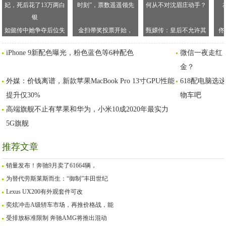
如懿传中她争夺后位失
金扫帚奖投票开始，
甄嬛传：皇后不允许其
佟
败，却是乾隆第一宠
《上海堡垒》迎来“高光
他嫔妃产下皇子，为何
丑
iPhone 9新配色曝光，粉色蓝色等6种配色
微信一夜走红，
妃，死后花了13万两白
时刻”，票数遥遥领先
从不对沈眉庄动手？
银
金？
外媒：价钱离谱，新款苹果MacBook Pro 13寸GPU性能
618配电脑
提升仅30%
物车吧
高端旗舰不止有苹果和华为，小米10成2020年最实力
5G旗舰
推荐文章
销量发布！奔驰9月卖了61664辆，
为替代劳斯莱斯而生：“御制”丰田世纪
Lexus UX200有外观套件可改
奕炫冲击A级轿车市场，再推价格战，能
受排放标准限制 奔驰AMG将推出混动