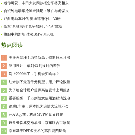
迷你可爱，丰田大发四款概念车将亮相东
合资纯电动车抢滩登陆记：谁在与虎谋皮
迎向电动车时代 奥迪纯电Q4、A5研
豪车“丛林法则”竞争加剧，宝马“减负
旗舰中的旗舰 体验BMW M760L
热点阅读
美股再暴涨！纳指新高，特斯拉三月涨
应用设计：单列/双列设计的差异
马上2020年了，手机会变啥样？
红米旗下最香千元机型，用户评论数量
为了给全球用户提供高速宽带上网服务
重要提醒：千万别随意使用酒精清洗电
途观L车主：原本以为追随大流就不会
开发App前，构建MVP的意义何在
速食餐饮成交额暴涨，京东联合百家餐
京东基于DPDK技术的高性能四层负