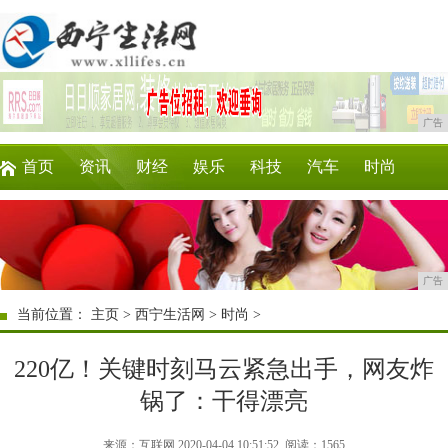
广告
首页
资讯
财经
娱乐
科技
汽车
时尚
企业
游戏
美食
商讯
微商
区块链
广告
当前位置：
主页
>
西宁生活网
>
时尚
>
220亿！关键时刻马云紧急出手，网友炸
锅了：干得漂亮
来源：互联网 2020-04-04 10:51:52
阅读：1565