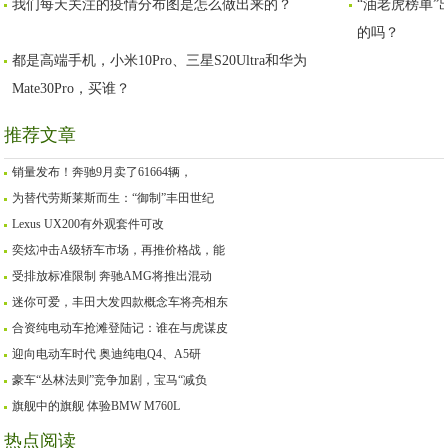
我们每天关注的疫情分布图是怎么做出来的？
“油老虎榜单”
的吗？
都是高端手机，小米10Pro、三星S20Ultra和华为
Mate30Pro，买谁？
推荐文章
销量发布！奔驰9月卖了61664辆，
为替代劳斯莱斯而生：“御制”丰田世纪
Lexus UX200有外观套件可改
奕炫冲击A级轿车市场，再推价格战，能
受排放标准限制 奔驰AMG将推出混动
迷你可爱，丰田大发四款概念车将亮相东
合资纯电动车抢滩登陆记：谁在与虎谋皮
迎向电动车时代 奥迪纯电Q4、A5研
豪车“丛林法则”竞争加剧，宝马“减负
旗舰中的旗舰 体验BMW M760L
热点阅读