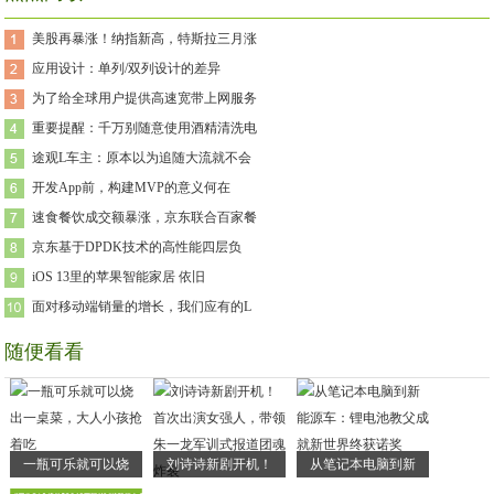
美股再暴涨！纳指新高，特斯拉三月涨
应用设计：单列/双列设计的差异
为了给全球用户提供高速宽带上网服务
重要提醒：千万别随意使用酒精清洗电
途观L车主：原本以为追随大流就不会
开发App前，构建MVP的意义何在
速食餐饮成交额暴涨，京东联合百家餐
京东基于DPDK技术的高性能四层负
iOS 13里的苹果智能家居 依旧
面对移动端销量的增长，我们应有的L
随便看看
一瓶可乐就可以烧
刘诗诗新剧开机！
从笔记本电脑到新