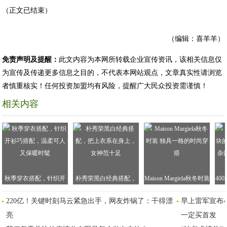
（正文已结束）
（编辑：喜羊羊）
免责声明及提醒：
此文内容为本网所转载企业宣传资讯，该相关信息仅
为宣传及传递更多信息之目的，不代表本网站观点，文章真实性请浏览
者慎重核实！任何投资加盟均有风险，提醒广大民众投资需谨慎！
相关内容
秋季穿衣搭配，针织开
朴秀荣黑白经典搭配，
Maison Margiela秋冬时装
40
衫巧搭配，温柔可人又
把上衣系在身上，女神
独具一格的时尚穿搭
倩
220亿！关键时刻马云紧急出手，网友炸锅了：干得漂
早上雷军宣布小
保暖时髦
范十足
红
亮
一定买首发