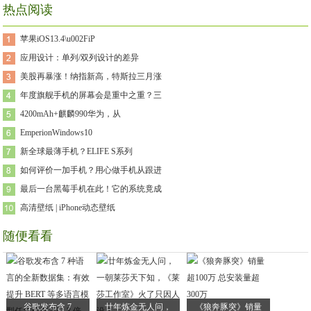
热点阅读
苹果iOS13.4\u002FiP
应用设计：单列/双列设计的差异
美股再暴涨！纳指新高，特斯拉三月涨
年度旗舰手机的屏幕会是重中之重？三
4200mAh+麒麟990华为，从
EmperionWindows10
新全球最薄手机？ELIFE S系列
如何评价一加手机？用心做手机从跟进
最后一台黑莓手机在此！它的系统竟成
高清壁纸 | iPhone动态壁纸
随便看看
谷歌发布含 7
廿年炼金无人问，
《狼奔豚突》销量