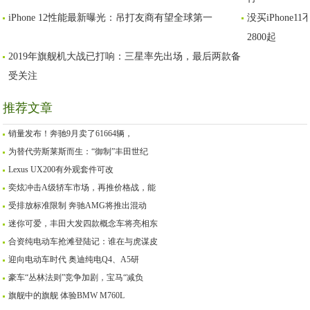
iPhone 12性能最新曝光：吊打友商有望全球第一
没买iPhone
2800起
2019年旗舰机大战已打响：三星率先出场，最后两款备
受关注
推荐文章
销量发布！奔驰9月卖了61664辆，
为替代劳斯莱斯而生：“御制”丰田世纪
Lexus UX200有外观套件可改
奕炫冲击A级轿车市场，再推价格战，能
受排放标准限制 奔驰AMG将推出混动
迷你可爱，丰田大发四款概念车将亮相东
合资纯电动车抢滩登陆记：谁在与虎谋皮
迎向电动车时代 奥迪纯电Q4、A5研
豪车“丛林法则”竞争加剧，宝马“减负
旗舰中的旗舰 体验BMW M760L