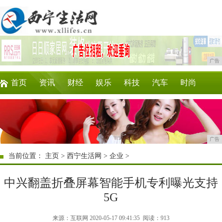
广告
首页
资讯
财经
娱乐
科技
汽车
时尚
企业
游戏
美食
商讯
微商
区块链
广告
当前位置：
主页
>
西宁生活网
>
企业
>
中兴翻盖折叠屏幕智能手机专利曝光支持
5G
来源：互联网 2020-05-17 09:41:35
阅读：913