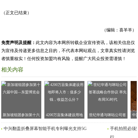
（正文已结束）
（编辑：喜羊羊）
免责声明及提醒：
此文内容为本网所转载企业宣传资讯，该相关信息仅
为宣传及传递更多信息之目的，不代表本网站观点，文章真实性请浏览
者慎重核实！任何投资加盟均有风险，提醒广大民众投资需谨慎！
相关内容
新加坡组团参加第十六
4200万亩集体建设用地
世纪华通与咪咕公司签
中
届中国—东盟博览会
即将入市：值多少钱，
署战略合作协议 率先布
W
中兴翻盖折叠屏幕智能手机专利曝光支持5G
手机拍照必须
收益怎么分？
局5G时代
行