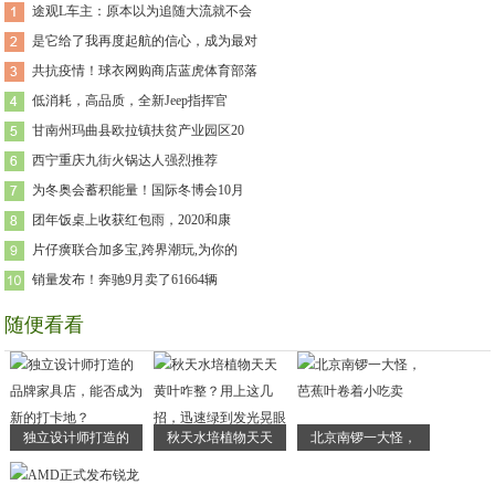
途观L车主：原本以为追随大流就不会
是它给了我再度起航的信心，成为最对
共抗疫情！球衣网购商店蓝虎体育部落
低消耗，高品质，全新Jeep指挥官
甘南州玛曲县欧拉镇扶贫产业园区20
西宁重庆九街火锅达人强烈推荐
为冬奥会蓄积能量！国际冬博会10月
团年饭桌上收获红包雨，2020和康
片仔癀联合加多宝,跨界潮玩,为你的
销量发布！奔驰9月卖了61664辆
随便看看
独立设计师打造的
秋天水培植物天天
北京南锣一大怪，