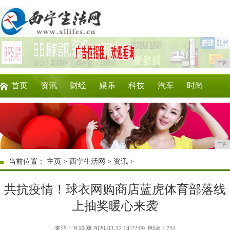
广告
首页
资讯
财经
娱乐
科技
汽车
时尚
企业
游戏
美食
商讯
微商
区块链
广告
当前位置：
主页
>
西宁生活网
>
资讯
>
共抗疫情！球衣网购商店蓝虎体育部落线
上抽奖暖心来袭
来源：互联网 2020-03-12 14:22:09
阅读：752