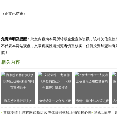
（正文已结束）
免责声明及提醒：
此文内容为本网所转载企业宣传资讯，该相关信息仅
不代表本网站观点，文章真实性请浏览者慎重核实！任何投资加盟均有
慎！
相关内容
海底捞张勇舒萍夫妇
刘诗诗朱一龙合作《亲
“亲情中华”中法友谊之夜
古
1200亿元身家跻身胡润
爱的自己》，《那年花
音乐会在巴黎奏响
这
共抗疫情！球衣网购商店蓝虎体育部落线上抽奖暖心来
途观L车主：
百富榜前十
开》班底打造